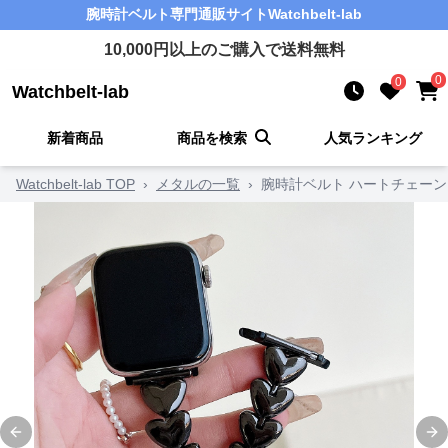
腕時計ベルト
専門通販サイト
Watchbelt-lab
10,000
円以上のご購入で送料無料
0
0
Watchbelt-lab
新着商品
商品を検索
人気ランキング
Watchbelt-lab TOP
›
メタルの一覧
›
腕時計ベルト ハートチェーン
Previous slide
Ne