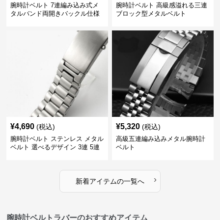
腕時計ベルト 7連編み込み式メ
腕時計ベルト 高級感溢れる三連
タルバンド両開きバックル仕様
ブロック型メタルベルト
¥
4,690
¥
5,320
(税込)
(税込)
腕時計ベルト ステンレス メタル
高級五連編み込みメタル腕時計
ベルト 選べるデザイン 3連 5連
ベルト
18㎜ 20㎜ 22㎜
›
新着アイテムの一覧へ
腕時計ベルトラバーのおすすめアイテム