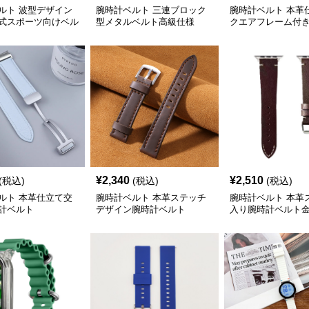
ルト 波型デザイン
腕時計ベルト 三連ブロック
腕時計ベルト 本革
式スポーツ向けベル
型メタルベルト高級仕様
クエアフレーム付
ルト
¥
2,340
¥
2,510
(税込)
(税込)
(税込)
ルト 本革仕立て交
腕時計ベルト 本革ステッチ
腕時計ベルト 本革
計ベルト
デザイン腕時計ベルト
入り腕時計ベルト
付き