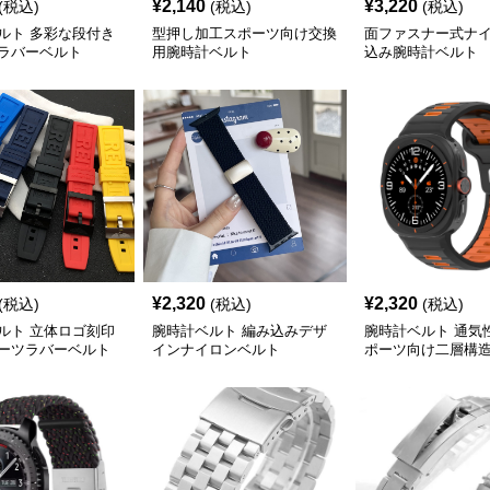
¥
2,140
¥
3,220
(税込)
(税込)
(税込)
ルト 多彩な段付き
型押し加工スポーツ向け交換
面ファスナー式ナ
ラバーベルト
用腕時計ベルト
込み腕時計ベルト
¥
2,320
¥
2,320
(税込)
(税込)
(税込)
ルト 立体ロゴ刻印
腕時計ベルト 編み込みデザ
腕時計ベルト 通気
ーツラバーベルト
インナイロンベルト
ポーツ向け二層構
ルト