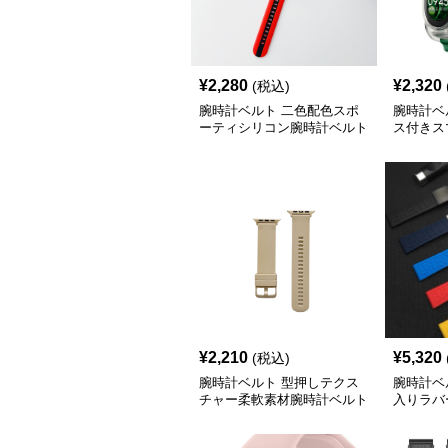
¥
2,280
¥
2,320
(税込)
腕時計ベルト 二色配色スポ
腕時計ベ
ーティシリコン腕時計ベルト
ス付きス
ーベルト
¥
2,210
¥
5,320
(税込)
腕時計ベルト 型押しテクス
腕時計ベ
チャー柔軟素材腕時計ベルト
入りラバ
き