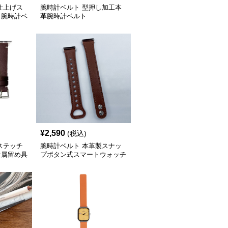
仕上げス
腕時計ベルト 型押し加工本
き腕時計ベ
革腕時計ベルト
¥
2,590
(税込)
ステッチ
腕時計ベルト 本革製スナッ
金属留め具
プボタン式スマートウォッチ
交換ベルト