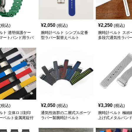
¥
2,050
¥
2,250
(税込)
(税込)
(税込)
ルト 透明保護ケー
腕時計ベルト シンプル定番
腕時計ベルト スポ
マートバンド用ラバ
型ラバー製替えベルト
多段穴通気性ラバ
ベルト
¥
2,050
¥
3,390
(税込)
(税込)
(税込)
ルト 立体ロゴ刻印
通気性抜群の二層式スポーツ
腕時計ベルト 極細
ーベルト金属尾錠付
ラバー製腕時計ベルト
上げ式メタルバン