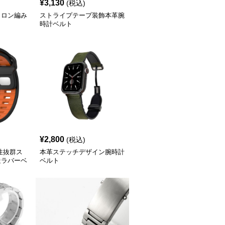
¥
3,130
(税込)
イロン編み
ストライプテープ装飾本革腕
時計ベルト
¥
2,800
(税込)
性抜群ス
本革ステッチデザイン腕時計
造ラバーベ
ベルト