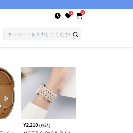
0
0
¥
2,210
(税込)
 プッシュ
バタフライバックル ラメ入