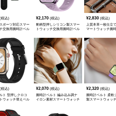
¥
2,170
¥
2,830
(税込)
(税込)
(税込)
スポーツ対応スマー
豹柄型押しシリコン製スマー
上質本革一枚仕立
チ交換用腕時計ベル
トウォッチ交換用腕時計ベル
マートウォッチ腕
ト
¥
2,070
¥
2,320
(税込)
(税込)
(税込)
ルト 型押しクロコ
腕時計ベルト 編み込み調ナ
腕時計ベルト 柔軟
トウォッチ替えベル
イロン素材スマートウォッチ
製スマートウォッ
幅対応
交換ベルト
ルト