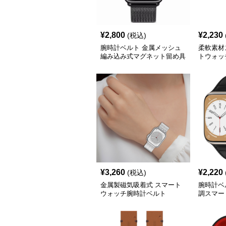
¥
2,800
¥
2,230
(税込)
腕時計ベルト 金属メッシュ
柔軟素材
編み込み式マグネット留め具
トウォッ
スマートウォッチ用交換ベル
ト
ト
¥
3,260
¥
2,220
(税込)
金属製磁気吸着式 スマート
腕時計ベ
ウォッチ腕時計ベルト
調スマー
ト35㎜