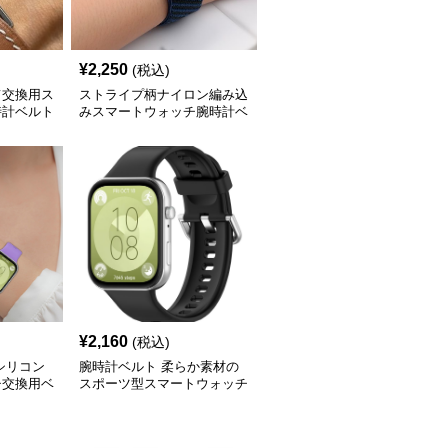
¥
2,250
(税込)
て交換用ス
ストライプ柄ナイロン編み込
時計ベルト
みスマートウォッチ腕時計ベ
ルト
¥
2,160
(税込)
シリコン
腕時計ベルト 柔らか素材の
チ交換用ベ
スポーツ型スマートウォッチ
交換ベルト