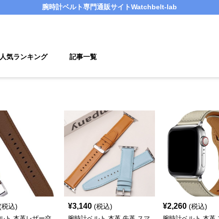
腕時計ベルト
専門通販サイト
Watchbelt-lab
人気ランキング
記事一覧
¥
3,140
¥
2,260
(税込)
(税込)
(税込)
ルト 本革レザー交
腕時計ベルト 本革 牛革 スマ
腕時計ベルト 本革