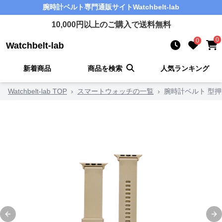
腕時計ベルト
専門通販サイト
Watchbelt-lab
10,000
円以上のご購入で送料無料
0
0
Watchbelt-lab
新着商品
商品を検索
人気ランキング
Watchbelt-lab TOP
›
スマートウォッチの一覧
›
腕時計ベルト 型
Previous slide
Ne