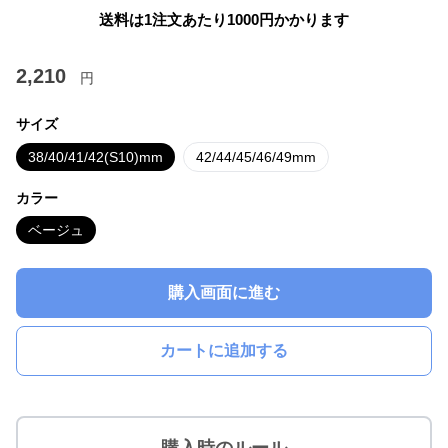
送料は1注文あたり
1000
円かかります
2,210
円
サイズ
38/40/41/42(S10)mm
42/44/45/46/49mm
カラー
ベージュ
購入画面に進む
カートに追加する