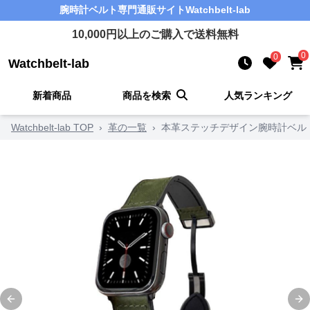
腕時計ベルト
専門通販サイト
Watchbelt-lab
10,000
円以上のご購入で送料無料
0
0
Watchbelt-lab
新着商品
商品を検索
人気ランキング
Watchbelt-lab TOP
›
革の一覧
›
本革ステッチデザイン腕時計ベル
Previous slide
Ne