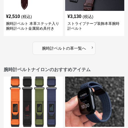
¥
2,510
¥
3,130
(税込)
(税込)
腕時計ベルト 本革ステッチ入り
ストライプテープ装飾本革腕時
腕時計ベルト金属留め具付き
計ベルト
›
腕時計ベルト
の
革
一覧へ
腕時計ベルトナイロンのおすすめアイテム