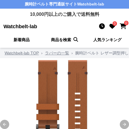
腕時計ベルト
専門通販サイト
Watchbelt-lab
10,000
円以上のご購入で送料無料
0
0
Watchbelt-lab
新着商品
商品を検索
人気ランキング
Watchbelt-lab TOP
›
ラバーの一覧
›
腕時計ベルト レザー調型押
Previous slide
Ne