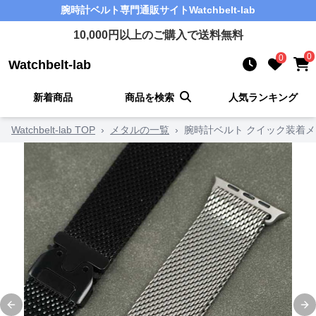
腕時計ベルト
専門通販サイト
Watchbelt-lab
10,000
円以上のご購入で送料無料
0
0
Watchbelt-lab
新着商品
商品を検索
人気ランキング
Watchbelt-lab TOP
›
メタルの一覧
›
腕時計ベルト クイック装着
Previous slide
Ne