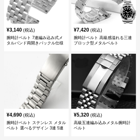
¥
3,140
¥
7,420
(税込)
(税込)
腕時計ベルト 7連編み込み式メ
腕時計ベルト 高級感溢れる三連
タルバンド両開きバックル仕様
ブロック型メタルベルト
¥
4,690
¥
5,320
(税込)
(税込)
腕時計ベルト ステンレス メタル
高級五連編み込みメタル腕時計
ベルト 選べるデザイン 3連 5連
ベルト
18㎜ 20㎜ 22㎜