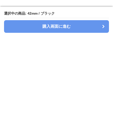
選択中の商品: 42mm / ブラック
選択中の商品: 42mm / ブラック
購入画面に進む
購入画面に進む
Watchbelt-lab
について
会社概要