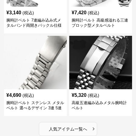
¥
3,140
¥
7,420
(税込)
(税込)
腕時計ベルト 7連編み込み式メ
腕時計ベルト 高級感溢れる三連
タルバンド両開きバックル仕様
ブロック型メタルベルト
¥
4,690
¥
5,320
(税込)
(税込)
腕時計ベルト ステンレス メタル
高級五連編み込みメタル腕時計
ベルト 選べるデザイン 3連 5連
ベルト
18㎜ 20㎜ 22㎜
›
人気アイテム一覧へ