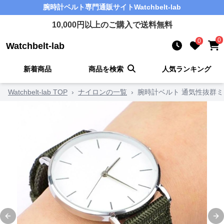
腕時計ベルト
専門通販サイト
Watchbelt-lab
10,000
円以上のご購入で送料無料
0
0
Watchbelt-lab
新着商品
商品を検索
人気ランキング
Watchbelt-lab TOP
›
ナイロンの一覧
›
腕時計ベルト 通気性抜群
Previous slide
Ne