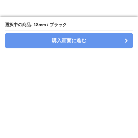
選択中の商品: 18mm / ブラック
選択中の商品: 18mm / ブラック
購入画面に進む
購入画面に進む
Watchbelt-lab
について
会社概要