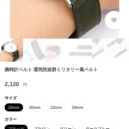
腕時計ベルト 通気性抜群ミリタリー風ベルト
2,120
円
サイズ
18mm
20mm
22mm
24mm
カラー
ブラック
ブラウン
グリーン
ダークブルー