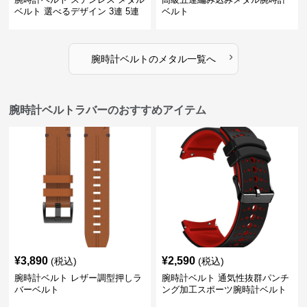
ベルト 選べるデザイン 3連 5連
ベルト
18㎜ 20㎜ 22㎜
›
腕時計ベルト
の
メタル
一覧へ
腕時計ベルトラバーのおすすめアイテム
¥
3,890
¥
2,590
(税込)
(税込)
腕時計ベルト レザー調型押しラ
腕時計ベルト 通気性抜群パンチ
バーベルト
ング加工スポーツ腕時計ベルト