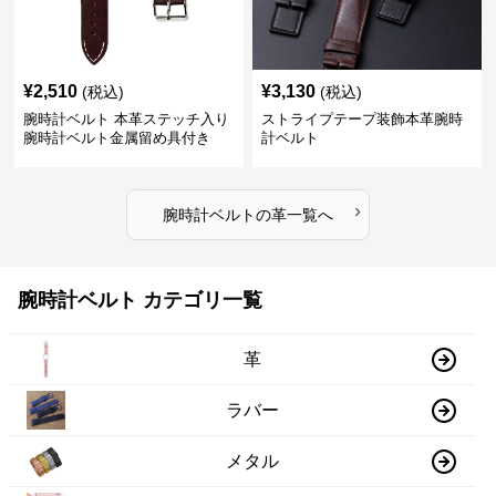
¥
2,510
¥
3,130
(税込)
(税込)
腕時計ベルト 本革ステッチ入り
ストライプテープ装飾本革腕時
腕時計ベルト金属留め具付き
計ベルト
›
腕時計ベルト
の
革
一覧へ
腕時計ベルト カテゴリ一覧
革
ラバー
メタル