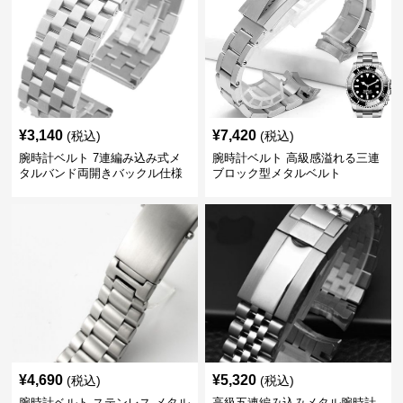
¥
3,140
¥
7,420
(税込)
(税込)
腕時計ベルト 7連編み込み式メ
腕時計ベルト 高級感溢れる三連
タルバンド両開きバックル仕様
ブロック型メタルベルト
¥
4,690
¥
5,320
(税込)
(税込)
腕時計ベルト ステンレス メタル
高級五連編み込みメタル腕時計