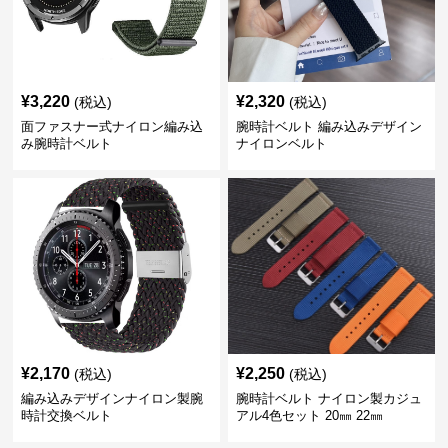
¥
3,220
¥
2,320
(税込)
(税込)
面ファスナー式ナイロン編み込
腕時計ベルト 編み込みデザイン
み腕時計ベルト
ナイロンベルト
¥
2,170
¥
2,250
(税込)
(税込)
編み込みデザインナイロン製腕
腕時計ベルト ナイロン製カジュ
時計交換ベルト
アル4色セット 20㎜ 22㎜