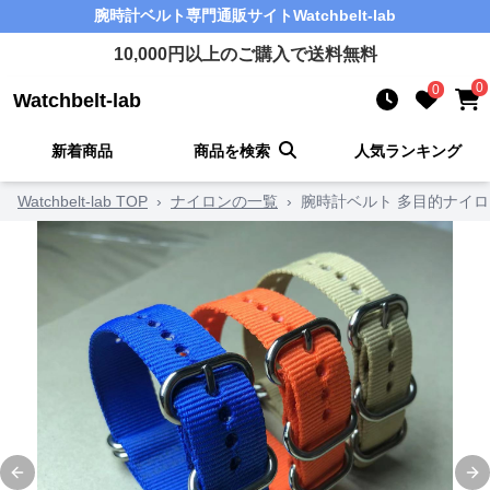
腕時計ベルト
専門通販サイト
Watchbelt-lab
10,000
円以上のご購入で送料無料
0
0
Watchbelt-lab
新着商品
商品を検索
人気ランキング
Watchbelt-lab TOP
›
ナイロンの一覧
›
腕時計ベルト 多目的ナイ
Previous slide
Ne