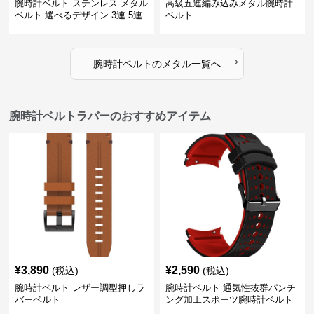
腕時計ベルト ステンレス メタル
高級五連編み込みメタル腕時計
ベルト 選べるデザイン 3連 5連
ベルト
18㎜ 20㎜ 22㎜
›
腕時計ベルト
の
メタル
一覧へ
腕時計ベルトラバーのおすすめアイテム
¥
3,890
¥
2,590
(税込)
(税込)
腕時計ベルト レザー調型押しラ
腕時計ベルト 通気性抜群パンチ
バーベルト
ング加工スポーツ腕時計ベルト