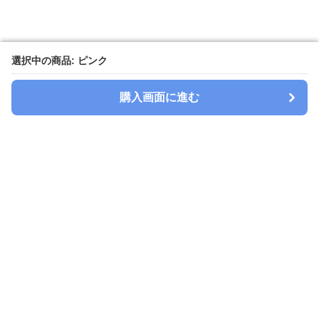
選択中の商品: ピンク
選択中の商品: ピンク
購入画面に進む
購入画面に進む
Watchbelt-lab
について