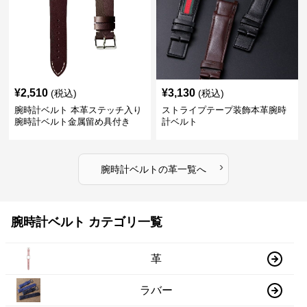
¥
2,510
¥
3,130
(税込)
(税込)
腕時計ベルト 本革ステッチ入り
ストライプテープ装飾本革腕時
腕時計ベルト金属留め具付き
計ベルト
›
腕時計ベルト
の
革
一覧へ
腕時計ベルト カテゴリ一覧
革
ラバー