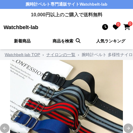
腕時計ベルト
専門通販サイト
Watchbelt-lab
10,000
円以上のご購入で送料無料
0
0
Watchbelt-lab
新着商品
商品を検索
人気ランキング
Watchbelt-lab TOP
›
ナイロンの一覧
›
腕時計ベルト 多様性ナイ
Previous slide
Ne