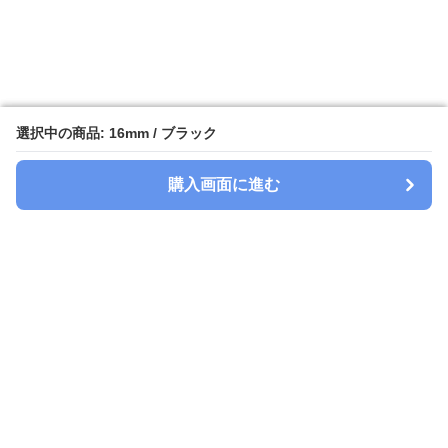
選択中の商品: 16mm / ブラック
選択中の商品: 16mm / ブラック
購入画面に進む
購入画面に進む
Watchbelt-lab
について