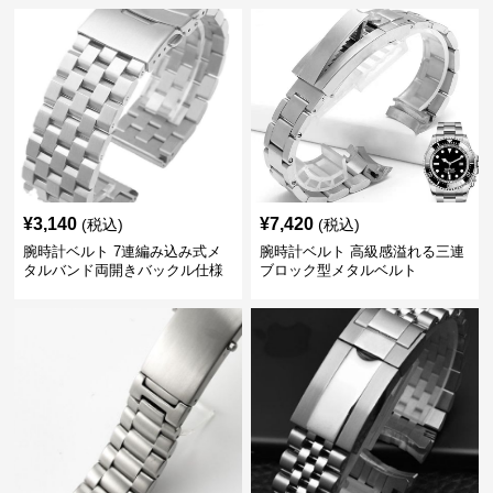
¥
3,140
¥
7,420
(税込)
(税込)
腕時計ベルト 7連編み込み式メ
腕時計ベルト 高級感溢れる三連
タルバンド両開きバックル仕様
ブロック型メタルベルト