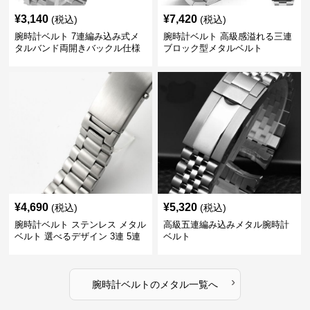
¥
3,140
¥
7,420
(税込)
(税込)
腕時計ベルト 7連編み込み式メ
腕時計ベルト 高級感溢れる三連
タルバンド両開きバックル仕様
ブロック型メタルベルト
¥
4,690
¥
5,320
(税込)
(税込)
腕時計ベルト ステンレス メタル
高級五連編み込みメタル腕時計
ベルト 選べるデザイン 3連 5連
ベルト
18㎜ 20㎜ 22㎜
›
腕時計ベルト
の
メタル
一覧へ