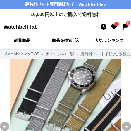
腕時計ベルト
専門通販サイト
Watchbelt-lab
10,000
円以上のご購入で送料無料
0
0
Watchbelt-lab
新着商品
商品を検索
人気ランキング
Watchbelt-lab TOP
›
ナイロンの一覧
›
腕時計ベルト 耐久性抜群
Previous slide
Ne