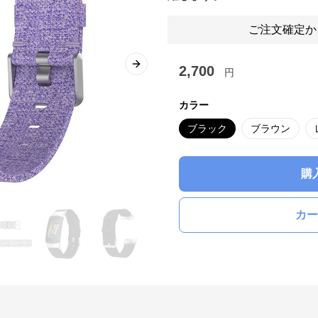
ご注文確定か
2,700
Next slide
円
カラー
ブラック
ブラウン
購
カー