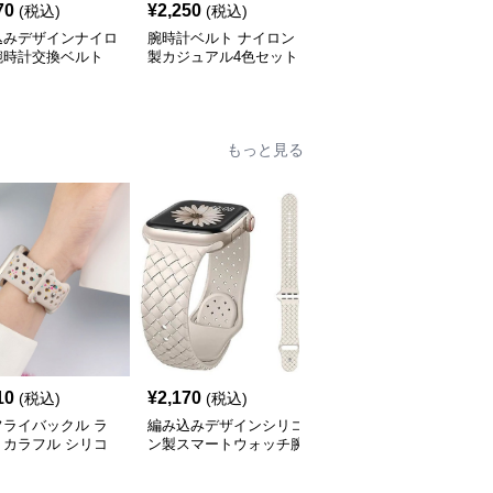
70
¥
2,250
¥
3,220
(税込)
(税込)
(税込)
込みデザインナイロ
腕時計ベルト ナイロン
腕時計ベルト ナトー式
腕時計交換ベルト
製カジュアル4色セット
ナイロン交換ベルト二連
20㎜ 22㎜
リング仕様 20㎜/22㎜
もっと見る
10
¥
2,170
¥
2,250
(税込)
(税込)
(税込)
フライバックル ラ
編み込みデザインシリコ
通気性抜群スポーツスマ
りカラフル シリコ
ン製スマートウォッチ腕
ートウォッチ腕時計ベル
ポーツ スマートウ
時計ベルト
ト
チ 腕時計ベルト