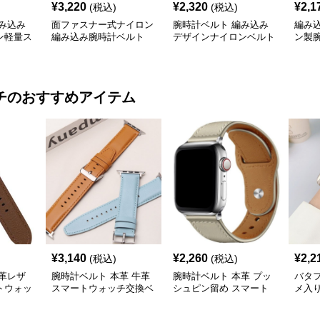
¥
3,220
¥
2,320
¥
2,1
(税込)
(税込)
み込み
面ファスナー式ナイロン
腕時計ベルト 編み込み
編み
ン軽量ス
編み込み腕時計ベルト
デザインナイロンベルト
ン製
チ
のおすすめアイテム
¥
3,140
¥
2,260
¥
2,2
(税込)
(税込)
革レザ
腕時計ベルト 本革 牛革
腕時計ベルト 本革 プッ
バタ
トウォッ
スマートウォッチ交換ベ
シュピン留め スマート
メ入
ルト
ウォッチ交換ベルト
ン ス
ォッ