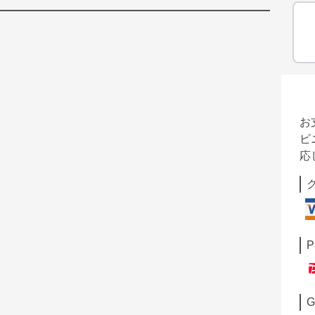
お
ビ
応
P
G