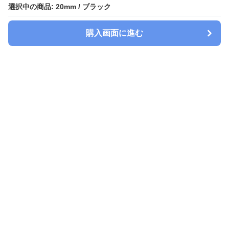
選択中の商品: 20mm / ブラック
選択中の商品: 20mm / ブラック
購入画面に進む
購入画面に進む
Watchbelt-lab
について
会社概要
利用規約