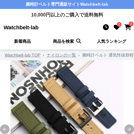
腕時計ベルト
専門通販サイト
Watchbelt-lab
10,000
円以上のご購入で送料無料
0
0
Watchbelt-lab
新着商品
商品を検索
人気ランキング
Watchbelt-lab TOP
›
ナイロンの一覧
›
腕時計ベルト 通気性抜群
Previous slide
Ne