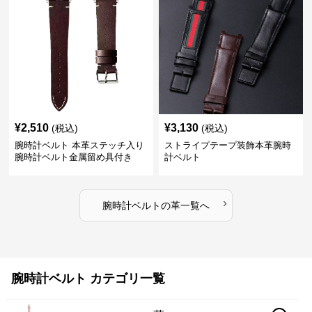
¥
2,510
¥
3,130
(税込)
(税込)
腕時計ベルト 本革ステッチ入り
ストライプテープ装飾本革腕時
腕時計ベルト金属留め具付き
計ベルト
›
腕時計ベルト
の
革
一覧へ
腕時計ベルト カテゴリ一覧