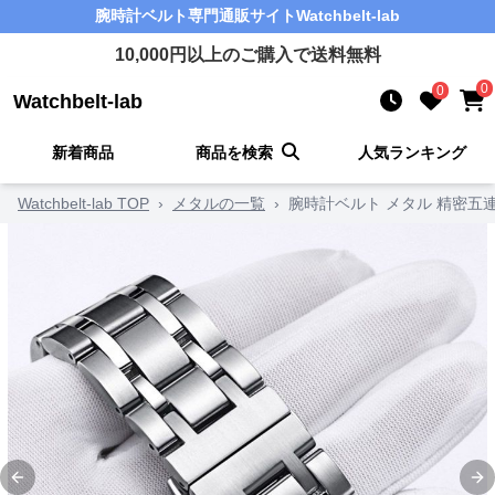
腕時計ベルト
専門通販サイト
Watchbelt-lab
10,000
円以上のご購入で送料無料
0
0
Watchbelt-lab
新着商品
商品を検索
人気ランキング
Watchbelt-lab TOP
›
メタルの一覧
›
腕時計ベルト メタル 精密
Previous slide
Ne