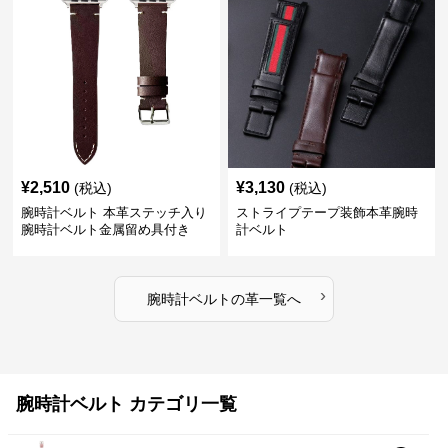
¥
2,510
¥
3,130
(税込)
(税込)
腕時計ベルト 本革ステッチ入り
ストライプテープ装飾本革腕時
腕時計ベルト金属留め具付き
計ベルト
›
腕時計ベルト
の
革
一覧へ
腕時計ベルト カテゴリ一覧