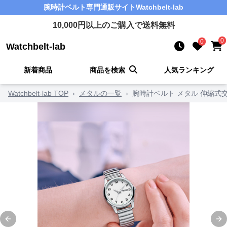
腕時計ベルト
専門通販サイト
Watchbelt-lab
10,000
円以上のご購入で送料無料
0
0
Watchbelt-lab
新着商品
商品を検索
人気ランキング
Watchbelt-lab TOP
›
メタルの一覧
›
腕時計ベルト メタル 伸縮式
Previous slide
Ne