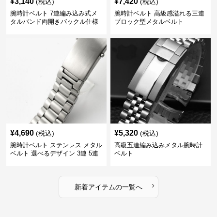
¥
3,140
¥
7,420
(税込)
(税込)
腕時計ベルト 7連編み込み式メ
腕時計ベルト 高級感溢れる三連
タルバンド両開きバックル仕様
ブロック型メタルベルト
¥
4,690
¥
5,320
(税込)
(税込)
腕時計ベルト ステンレス メタル
高級五連編み込みメタル腕時計
ベルト 選べるデザイン 3連 5連
ベルト
18㎜ 20㎜ 22㎜
›
新着アイテムの一覧へ