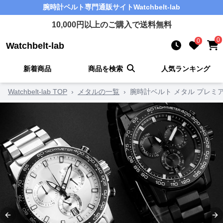
腕時計ベルト
専門通販サイト
Watchbelt-lab
10,000
円以上のご購入で送料無料
0
0
Watchbelt-lab
新着商品
商品を検索
人気ランキング
Watchbelt-lab TOP
›
メタルの一覧
›
腕時計ベルト メタル プレ
Previous slide
Ne