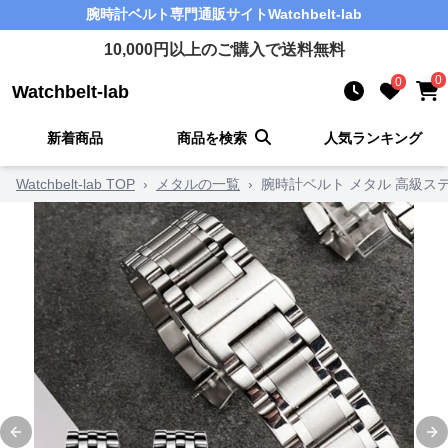
腕時計ベルト
専門通販サイト
Watchbelt-lab
10,000
円以上のご購入で送料無料
0
0
Watchbelt-lab
新着商品
商品を検索
人気ランキング
Watchbelt-lab TOP
›
メタルの一覧
›
腕時計ベルト メタル 高級ス
Previous slide
Ne