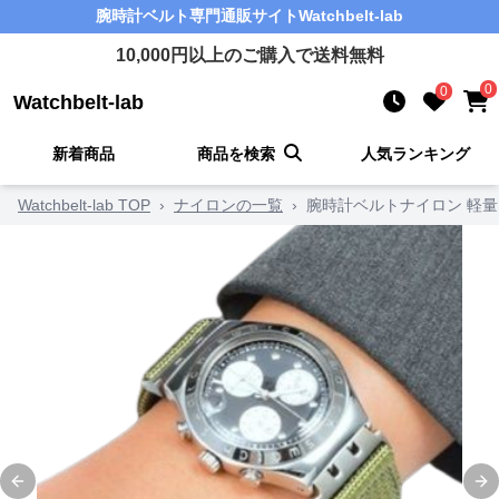
腕時計ベルト
専門通販サイト
Watchbelt-lab
10,000
円以上のご購入で送料無料
0
0
Watchbelt-lab
新着商品
商品を検索
人気ランキング
Watchbelt-lab TOP
›
ナイロンの一覧
›
腕時計ベルトナイロン 軽
Previous slide
Ne