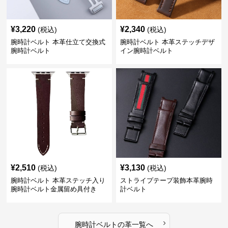
¥
3,220
¥
2,340
(税込)
(税込)
腕時計ベルト 本革仕立て交換式
腕時計ベルト 本革ステッチデザ
腕時計ベルト
イン腕時計ベルト
¥
2,510
¥
3,130
(税込)
(税込)
腕時計ベルト 本革ステッチ入り
ストライプテープ装飾本革腕時
腕時計ベルト金属留め具付き
計ベルト
›
腕時計ベルト
の
革
一覧へ