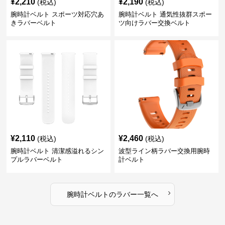
¥
2,210
¥
2,190
(税込)
(税込)
腕時計ベルト スポーツ対応穴あ
腕時計ベルト 通気性抜群スポー
きラバーベルト
ツ向けラバー交換ベルト
¥
2,110
¥
2,460
(税込)
(税込)
腕時計ベルト 清潔感溢れるシン
波型ライン柄ラバー交換用腕時
プルラバーベルト
計ベルト
›
腕時計ベルト
の
ラバー
一覧へ