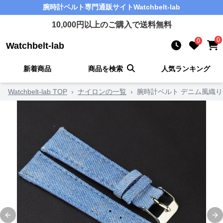
腕時計ベルト
専門通販サイト
Watchbelt-lab
10,000
円以上のご購入で送料無料
0
0
Watchbelt-lab
新着商品
商品を検索
人気ランキング
Watchbelt-lab TOP
›
ナイロンの一覧
›
腕時計ベルト デニム風織
Previous slide
Ne