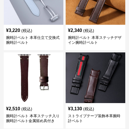
¥
3,220
¥
2,340
(税込)
(税込)
腕時計ベルト 本革仕立て交換式
腕時計ベルト 本革ステッチデザ
腕時計ベルト
イン腕時計ベルト
¥
2,510
¥
3,130
(税込)
(税込)
腕時計ベルト 本革ステッチ入り
ストライプテープ装飾本革腕時
腕時計ベルト金属留め具付き
計ベルト