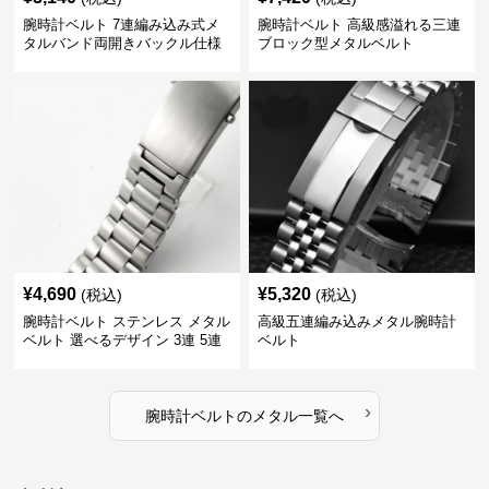
腕時計ベルト 7連編み込み式メ
腕時計ベルト 高級感溢れる三連
タルバンド両開きバックル仕様
ブロック型メタルベルト
¥
4,690
¥
5,320
(税込)
(税込)
腕時計ベルト ステンレス メタル
高級五連編み込みメタル腕時計
ベルト 選べるデザイン 3連 5連
ベルト
18㎜ 20㎜ 22㎜
›
腕時計ベルト
の
メタル
一覧へ