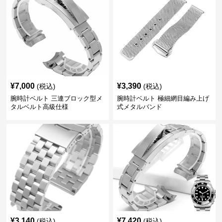
¥
7,000
¥
3,390
(税込)
(税込)
腕時計ベルト 三連ブロック型メ
腕時計ベルト 極細網目編み上げ
タルベルト高級仕様
式メタルバンド
¥
3,140
¥
7,420
(税込)
(税込)