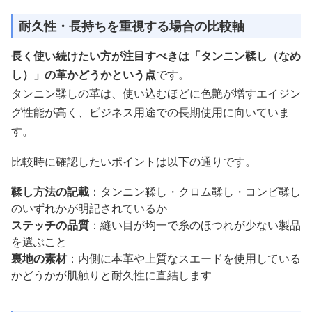
耐久性・長持ちを重視する場合の比較軸
長く使い続けたい方が注目すべきは「タンニン鞣し（なめ
し）」の革かどうかという点
です。
タンニン鞣しの革は、使い込むほどに色艶が増すエイジン
グ性能が高く、ビジネス用途での長期使用に向いていま
す。
比較時に確認したいポイントは以下の通りです。
鞣し方法の記載
：タンニン鞣し・クロム鞣し・コンビ鞣し
のいずれかが明記されているか
ステッチの品質
：縫い目が均一で糸のほつれが少ない製品
を選ぶこと
裏地の素材
：内側に本革や上質なスエードを使用している
かどうかが肌触りと耐久性に直結します