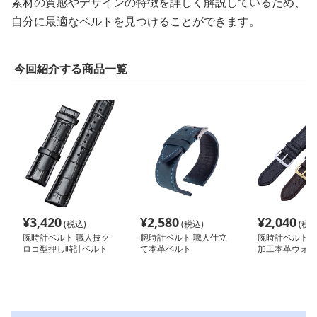
素材の質感やデザインの特徴を詳しく解説しているため、
自分に最適なベルトを見つけることができます。
今回紹介する商品一覧
¥
3,420
¥
2,580
¥
2,040
(税込)
(税込)
(税込
腕時計ベルト 職人技ク
腕時計ベルト 職人仕立
腕時計ベルト 
ロコ型押し時計ベルト
て本革ベルト
加工本革ウォッ