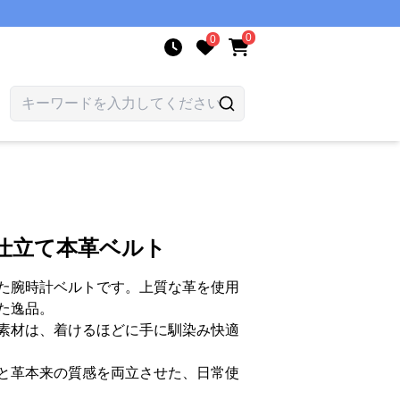
0
0
仕立て本革ベルト
た腕時計ベルトです。上質な革を使用
た逸品。
素材は、着けるほどに手に馴染み快適
と革本来の質感を両立させた、日常使