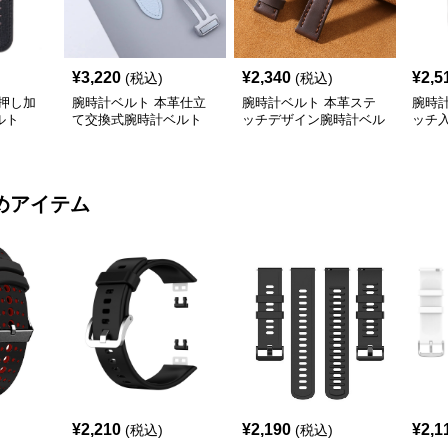
¥
3,220
¥
2,340
¥
2,5
(税込)
(税込)
押し加
腕時計ベルト 本革仕立
腕時計ベルト 本革ステ
腕時
ルト
て交換式腕時計ベルト
ッチデザイン腕時計ベル
ッチ
ト
属留
めアイテム
¥
2,210
¥
2,190
¥
2,1
(税込)
(税込)