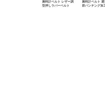
腕時計ベルト レザー調
腕時計ベルト 通
型押しラバーベルト
群パンチング加
ツ腕時計ベルト