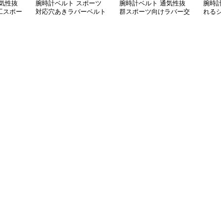
気性抜
腕時計ベルト スポーツ
腕時計ベルト 通気性抜
腕時
工スポー
対応穴あきラバーベルト
群スポーツ向けラバー交
れる
換ベルト
ト