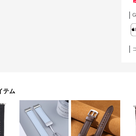
G
イテム