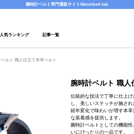
腕時計ベルト
専門通販サイト
Watchbelt-lab
人気ランキング
記事一覧
計ベルト 職人仕立て本革ベルト
腕時計ベルト 職人
伝統的な技法で丁寧に仕上げ
し、美しいステッチが施され
経年変化で味わいが増す本革
な装着感を提供します。
腕時計ベルトとしての機能性
いにぴったりの一品です。