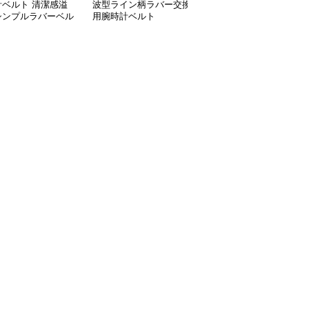
計ベルト 清潔感溢
波型ライン柄ラバー交換
腕時計ベルト 波型デザ
シンプルラバーベル
用腕時計ベルト
イン多穴調整式スポーツ
向けベルト