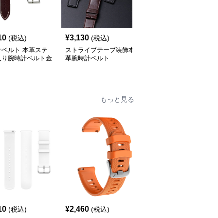
10
¥
3,130
¥
3,430
(税込)
(税込)
(税込)
計ベルト 本革ステ
ストライプテープ装飾本
腕時計ベルト 本革ステ
入り腕時計ベルト金
革腕時計ベルト
ッチ入り交換用時計バン
め具付き
ド
もっと見る
10
¥
2,460
¥
2,170
(税込)
(税込)
(税込)