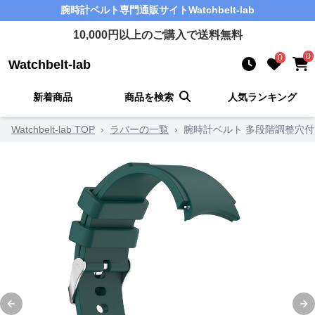
腕時計ベルト
専門通販サイト
Watchbelt-lab
10,000
円以上のご購入で送料無料
0
0
Watchbelt-lab
新着商品
商品を検索
人気ランキング
Watchbelt-lab TOP
›
ラバーの一覧
›
腕時計ベルト 多段階調整穴
Previous slide
Ne