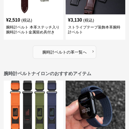
¥
2,510
¥
3,130
(税込)
(税込)
腕時計ベルト 本革ステッチ入り
ストライプテープ装飾本革腕時
腕時計ベルト金属留め具付き
計ベルト
›
腕時計ベルト
の
革
一覧へ
腕時計ベルトナイロンのおすすめアイテム