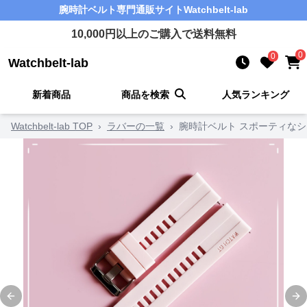
腕時計ベルト
専門通販サイト
Watchbelt-lab
10,000
円以上のご購入で送料無料
0
0
Watchbelt-lab
新着商品
商品を検索
人気ランキング
Watchbelt-lab TOP
›
ラバーの一覧
›
腕時計ベルト スポーティな
Previous slide
Ne