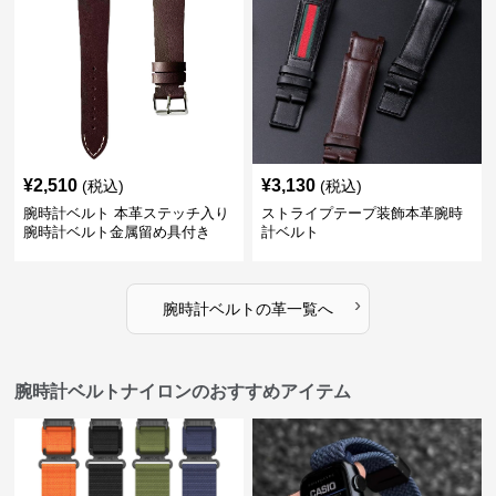
¥
2,510
¥
3,130
(税込)
(税込)
腕時計ベルト 本革ステッチ入り
ストライプテープ装飾本革腕時
腕時計ベルト金属留め具付き
計ベルト
›
腕時計ベルト
の
革
一覧へ
腕時計ベルトナイロンのおすすめアイテム