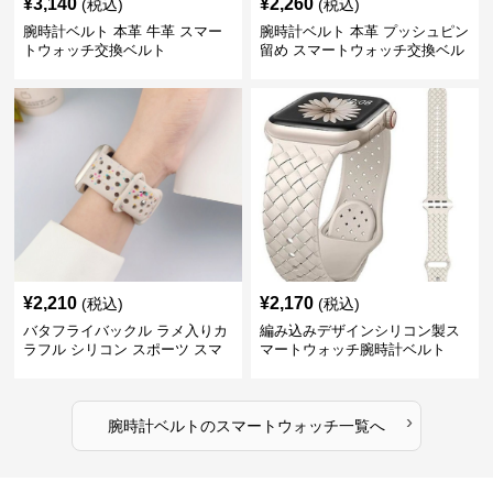
¥
3,140
¥
2,260
(税込)
(税込)
腕時計ベルト 本革 牛革 スマー
腕時計ベルト 本革 プッシュピン
トウォッチ交換ベルト
留め スマートウォッチ交換ベル
ト
¥
2,210
¥
2,170
(税込)
(税込)
バタフライバックル ラメ入りカ
編み込みデザインシリコン製ス
ラフル シリコン スポーツ スマ
マートウォッチ腕時計ベルト
ートウォッチ 腕時計ベルト
›
腕時計ベルト
の
スマートウォッチ
一覧へ