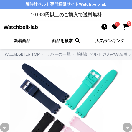
腕時計ベルト
専門通販サイト
Watchbelt-lab
10,000
円以上のご購入で送料無料
0
0
Watchbelt-lab
新着商品
商品を検索
人気ランキング
Watchbelt-lab TOP
›
ラバーの一覧
›
腕時計ベルト さわやか装着
Previous slide
Ne