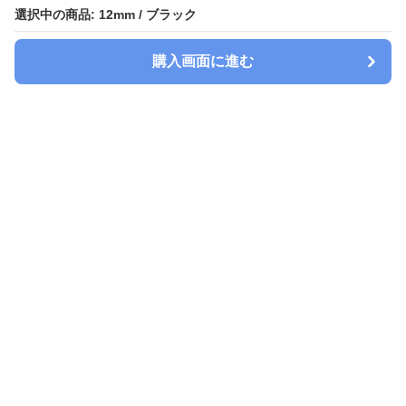
選択中の商品: 12mm / ブラック
選択中の商品: 12mm / ブラック
購入画面に進む
購入画面に進む
Watchbelt-lab
について
会社概要
利用規約