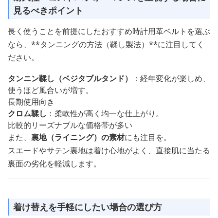
見るべきポイント
長く使うことを前提にしたおすすめ時計用革ベルトを選ぶ
なら、**タンニングの方法（鞣し製法）**に注目してく
ださい。
タンニン鞣し（ベジタブルタンド）
：経年変化が楽しめ、
使うほど風合いが増す。
長期使用向き
クロム鞣し
：柔軟性が高く均一な仕上がり。
比較的リーズナブルな価格帯が多い
また、
裏地（ライニング）の素材
にも注目を。
スエードやサテン裏地は着け心地がよく、直接肌に当たる
裏面の劣化を軽減します。
着け替えを手軽にしたい場合の選び方