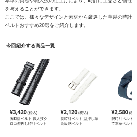
本革の質感や職人技の仕上げにより、時計に上品さと個性
を与えることができます。
ここでは、様々なデザインと素材から厳選した革製の時計
ベルトおすすめ20選をご紹介します。
今回紹介する商品一覧
¥
3,420
¥
2,120
¥
2,580
(税込)
(税込)
(税込
腕時計ベルト 職人技ク
腕時計ベルト 型押し革
腕時計ベルト 
ロコ型押し時計ベルト
高級感ベルト
て本革ベルト