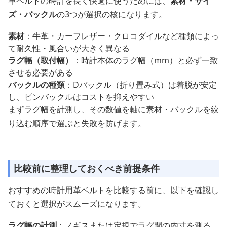
革ベルトの時計を長く快適に使うためには、
素材・サイ
ズ・バックル
の3つが選択の核になります。
素材
：牛革・カーフレザー・クロコダイルなど種類によっ
て耐久性・風合いが大きく異なる
ラグ幅（取付幅）
：時計本体のラグ幅（mm）と必ず一致
させる必要がある
バックルの種類
：Dバックル（折り畳み式）は着脱が安定
し、ピンバックルはコストを抑えやすい
まずラグ幅を計測し、その数値を軸に素材・バックルを絞
り込む順序で選ぶと失敗を防げます。
比較前に整理しておくべき前提条件
おすすめの時計用革ベルトを比較する前に、以下を確認し
ておくと選択がスムーズになります。
ラグ幅の計測
：ノギスまたは定規でラグ間の内寸を測る