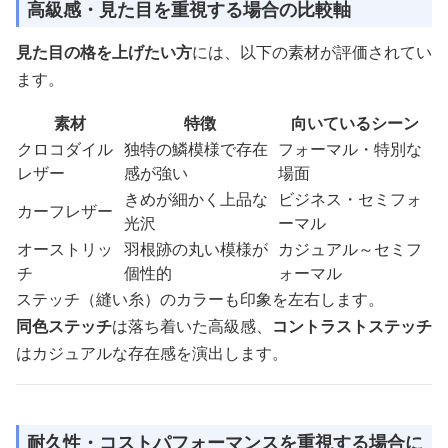
高級感・見た目を重視する場合の比較軸
見た目の格を上げたい方
には、以下の素材が評価されてい
ます。
素材
特徴
向いているシーン
クロコダイル
独特の鱗模様で存在
フォーマル・特別な
レザー
感が強い
場面
きめが細かく上品な
ビジネス・セミフォ
カーフレザー
光沢
ーマル
オーストリッ
羽根跡の丸い模様が
カジュアル～セミフ
チ
個性的
ォーマル
ステッチ（縫い糸）のカラーも印象を左右します。
同色ステッチ
は落ち着いた高級感、
コントラストステッチ
はカジュアルな存在感を演出します。
耐久性・コストパフォーマンスを重視する場合に