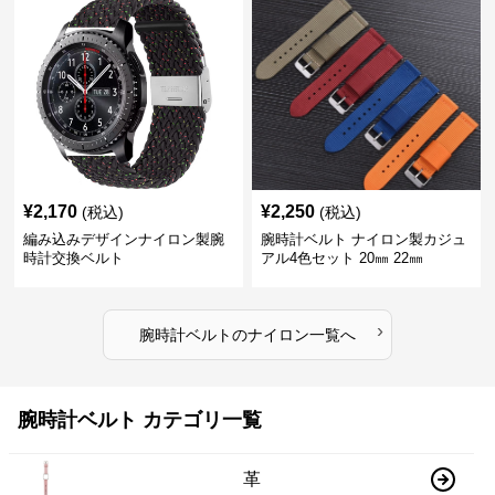
¥
2,170
¥
2,250
(税込)
(税込)
編み込みデザインナイロン製腕
腕時計ベルト ナイロン製カジュ
時計交換ベルト
アル4色セット 20㎜ 22㎜
›
腕時計ベルト
の
ナイロン
一覧へ
腕時計ベルト カテゴリ一覧
革