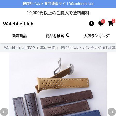
腕時計ベルト
専門通販サイト
Watchbelt-lab
10,000
円以上のご購入で送料無料
0
0
Watchbelt-lab
新着商品
商品を検索
人気ランキング
Watchbelt-lab TOP
›
革の一覧
›
腕時計ベルト パンチング加工本
Previous slide
Ne