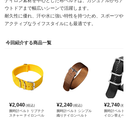
ナイロン素材を中心とした布ベルトは、カジュアルからア
ウトドアまで幅広いシーンで活躍します。
耐久性に優れ、汗や水に強い特性を持つため、スポーツや
アクティブなライフスタイルにも最適です。
今回紹介する商品一覧
¥
2,040
¥
2,240
¥
2,740
(税込)
(税込)
(税込
腕時計ベルト リブテク
腕時計ベルト シンプル
腕時計ベルト 
スチャー ナイロンベル
織りナイロンベルト
イロン替えベル
ト