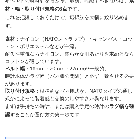
布ベルトの腕時計を選ぶ際に最初に確認すべきなのは、
素
材・幅・取り付け規格の3点
です。
これを把握しておくだけで、選択肢を大幅に絞り込めま
す。
素材
：ナイロン（NATOストラップ）・キャンバス・コッ
トン・ポリエステルなどが主流。
耐久性重視ならナイロン、柔らかな肌あたりを求めるなら
コットンが適しています。
ベルト幅
：18mm・20mm・22mmが一般的。
時計本体のラグ幅（バネ棒の間隔）と必ず一致させる必要
があります。
取り付け規格
：標準的なバネ棒式か、NATOタイプの通し
式かによって装着感と交換のしやすさが異なります。
まずは手持ちの時計、または購入予定の時計の
ラグ幅を確
認
することが選び方の第一歩です。