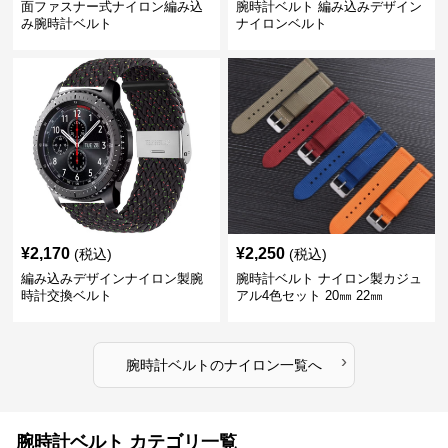
面ファスナー式ナイロン編み込
腕時計ベルト 編み込みデザイン
み腕時計ベルト
ナイロンベルト
¥
2,170
¥
2,250
(税込)
(税込)
編み込みデザインナイロン製腕
腕時計ベルト ナイロン製カジュ
時計交換ベルト
アル4色セット 20㎜ 22㎜
›
腕時計ベルト
の
ナイロン
一覧へ
腕時計ベルト カテゴリ一覧