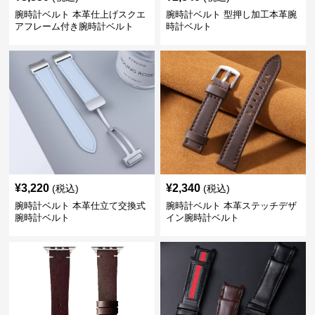
腕時計ベルト 本革仕上げスクエ
腕時計ベルト 型押し加工本革腕
アフレーム付き腕時計ベルト
時計ベルト
¥
3,220
¥
2,340
(税込)
(税込)
腕時計ベルト 本革仕立て交換式
腕時計ベルト 本革ステッチデザ
腕時計ベルト
イン腕時計ベルト