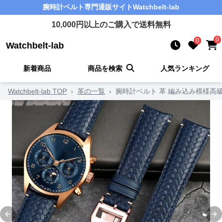
腕時計ベルト
専門通販サイト
Watchbelt-lab
10,000
円以上のご購入で送料無料
0
0
Watchbelt-lab
新着商品
商品を検索
人気ランキング
Watchbelt-lab TOP
›
革の一覧
›
腕時計ベルト 革 編み込み模様高
Previous slide
Ne