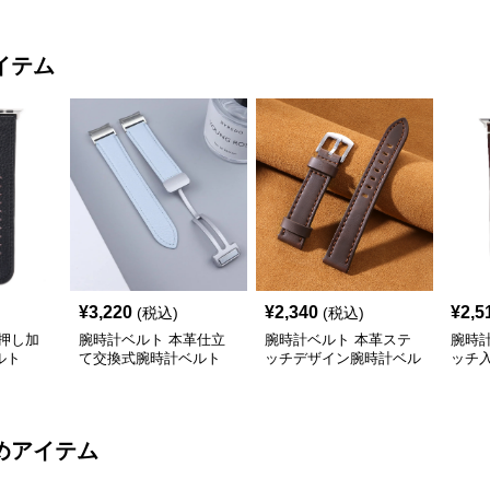
イテム
¥
3,220
¥
2,340
¥
2,5
(税込)
(税込)
押し加
腕時計ベルト 本革仕立
腕時計ベルト 本革ステ
腕時
ルト
て交換式腕時計ベルト
ッチデザイン腕時計ベル
ッチ
ト
属留
めアイテム