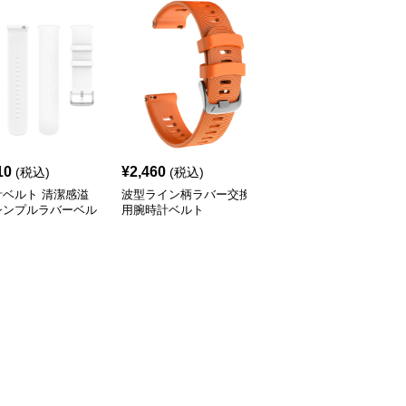
10
¥
2,460
¥
2,170
(税込)
(税込)
(税込)
計ベルト 清潔感溢
波型ライン柄ラバー交換
腕時計ベルト 波型デザ
シンプルラバーベル
用腕時計ベルト
イン多穴調整式スポーツ
向けベルト