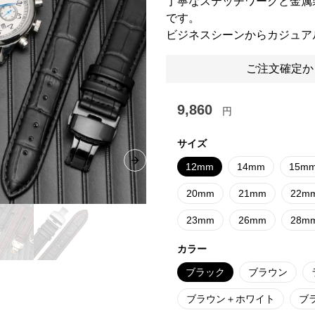
丁寧なステッチワークと金属
です。
ビジネスシーンからカジュア
ご注文確定か
9,860
円
サイズ
Next slide
12mm
14mm
15m
20mm
21mm
22m
23mm
26mm
28m
カラー
ブラック
ブラウン
ブラウン＋ホワイト
ブ