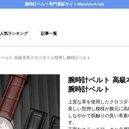
腕時計ベルト
専門通販サイト
Watchbelt-lab
人気ランキング
記事一覧
計ベルト 高級本革クロコダイル型押し腕時計ベルト
腕時計ベルト 高
腕時計ベルト
上質な革を使用したクロコダ
美しい型押し模様が腕元に高
しなやかで肌触りの良い革素
す。