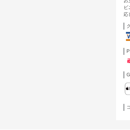
お
ビ
応
P
G