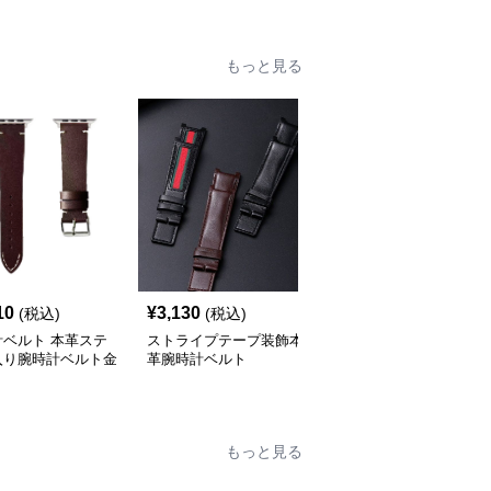
もっと見る
10
¥
3,130
¥
3,430
(税込)
(税込)
(税込)
計ベルト 本革ステ
ストライプテープ装飾本
腕時計ベルト 本革ステ
入り腕時計ベルト金
革腕時計ベルト
ッチ入り交換用時計バン
め具付き
ド
もっと見る