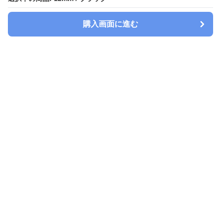
購入画面に進む
購入画面に進む
Watchbelt-lab
について
会社概要
利用規約