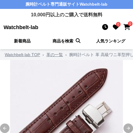
腕時計ベルト
専門通販サイト
Watchbelt-lab
10,000
円以上のご購入で送料無料
0
0
Watchbelt-lab
新着商品
商品を検索
人気ランキング
Watchbelt-lab TOP
›
革の一覧
›
腕時計ベルト 革 高級ワニ革型押
Previous slide
Ne