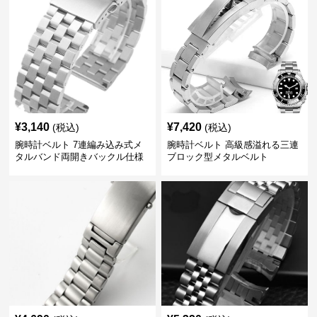
¥
3,140
¥
7,420
(税込)
(税込)
腕時計ベルト 7連編み込み式メ
腕時計ベルト 高級感溢れる三連
タルバンド両開きバックル仕様
ブロック型メタルベルト