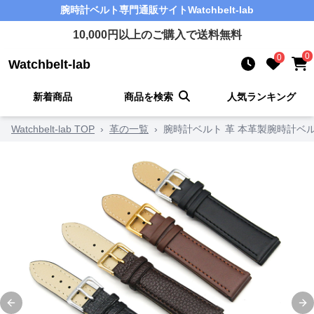
腕時計ベルト
専門通販サイト
Watchbelt-lab
10,000
円以上のご購入で送料無料
0
0
Watchbelt-lab
新着商品
商品を検索
人気ランキング
Watchbelt-lab TOP
›
革の一覧
›
腕時計ベルト 革 本革製腕時計ベ
Previous slide
Ne