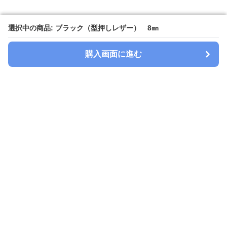
選択中の商品: ブラック（型押しレザー） 8㎜
選択中の商品: ブラック（型押しレザー） 8㎜
購入画面に進む
購入画面に進む
Watchbelt-lab
について
会社概要