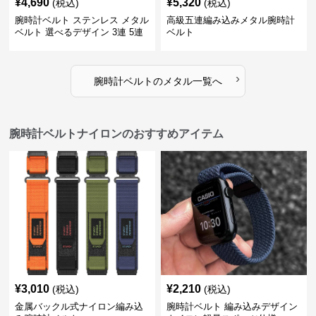
¥
4,690
¥
5,320
(税込)
(税込)
腕時計ベルト ステンレス メタル
高級五連編み込みメタル腕時計
ベルト 選べるデザイン 3連 5連
ベルト
18㎜ 20㎜ 22㎜
›
腕時計ベルト
の
メタル
一覧へ
腕時計ベルトナイロンのおすすめアイテム
¥
3,010
¥
2,210
(税込)
(税込)
金属バックル式ナイロン編み込
腕時計ベルト 編み込みデザイン