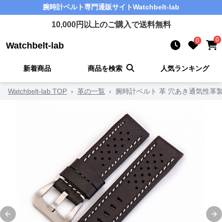
腕時計ベルト
専門通販サイト
Watchbelt-lab
10,000
円以上のご購入で送料無料
0
0
Watchbelt-lab
新着商品
商品を検索
人気ランキング
Watchbelt-lab TOP
›
革の一覧
›
腕時計ベルト 革 穴あき通気性革
Previous slide
Ne