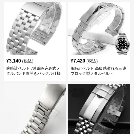
¥
3,140
¥
7,420
(税込)
(税込)
腕時計ベルト 7連編み込み式メ
腕時計ベルト 高級感溢れる三連
タルバンド両開きバックル仕様
ブロック型メタルベルト