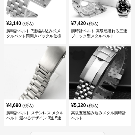
¥
3,140
¥
7,420
(税込)
(税込)
腕時計ベルト 7連編み込み式メ
腕時計ベルト 高級感溢れる三連
タルバンド両開きバックル仕様
ブロック型メタルベルト
¥
4,690
¥
5,320
(税込)
(税込)
腕時計ベルト ステンレス メタル
高級五連編み込みメタル腕時計
ベルト 選べるデザイン 3連 5連
ベルト
18㎜ 20㎜ 22㎜