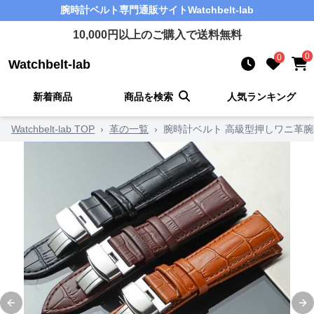
腕時計ベルト
専門通販サイト
Watchbelt-lab
10,000
円以上のご購入で送料無料
0
0
Watchbelt-lab
新着商品
商品を検索
人気ランキング
Watchbelt-lab TOP
›
革の一覧
›
腕時計ベルト 高級型押しワニ革
Previous slide
Ne