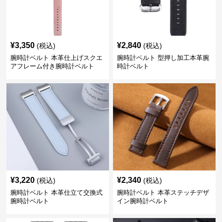
¥
3,350
¥
2,840
(税込)
(税込)
腕時計ベルト 本革仕上げスクエ
腕時計ベルト 型押し加工本革腕
アフレーム付き腕時計ベルト
時計ベルト
¥
3,220
¥
2,340
(税込)
(税込)
腕時計ベルト 本革仕立て交換式
腕時計ベルト 本革ステッチデザ
腕時計ベルト
イン腕時計ベルト