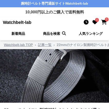
腕時計ベルト
専門通販サイト
Watchbelt-lab
10,000
円以上のご購入で送料無料
0
0
Watchbelt-lab
新着商品
商品を検索
人気ランキング
Watchbelt-lab TOP
›
記事一覧
›
22mmのナイロン製腕時計ベル