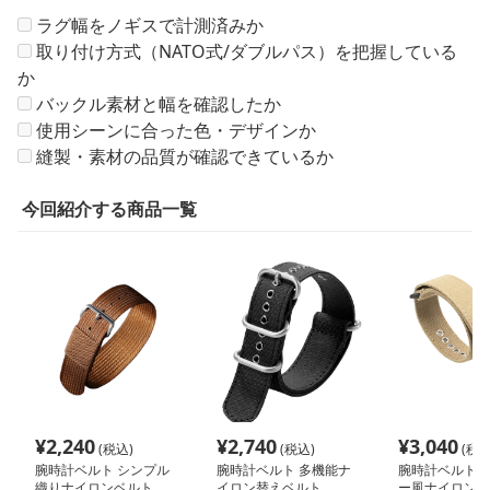
ラグ幅をノギスで計測済みか
取り付け方式（NATO式/ダブルパス）を把握している
か
バックル素材と幅を確認したか
使用シーンに合った色・デザインか
縫製・素材の品質が確認できているか
今回紹介する商品一覧
¥
2,240
¥
2,740
¥
3,040
(税込)
(税込)
(税込
腕時計ベルト シンプル
腕時計ベルト 多機能ナ
腕時計ベルト 
織りナイロンベルト
イロン替えベルト
ー風ナイロンウ