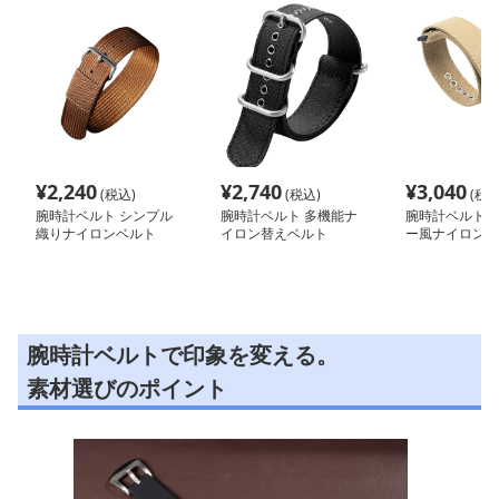
¥
2,240
¥
2,740
¥
3,040
(税込)
(税込)
(税込
腕時計ベルト シンプル
腕時計ベルト 多機能ナ
腕時計ベルト 
織りナイロンベルト
イロン替えベルト
ー風ナイロンウ
ルト
腕時計ベルトで印象を変える。
素材選びのポイント