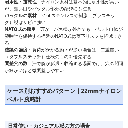
耐水性・速乾性
：ナイロン素材は基本的に耐水性が高い
が、縫い目やバックル部分の錆びにも注意
バックルの素材
：316Lステンレスや樹脂（プラスチッ
ク）製はサビに強い
NATO式の採用
：万が一バネ棒が外れても、ベルト自体が
腕時計を保持する構造のNATO式は落下リスクを軽減でき
る
縫製の強度
：負荷がかかる動きが多い場合は、二重縫い
（ダブルステッチ）仕様のものを優先する
調整穴の数
：汗で腕が膨張・収縮する場面では、穴の間隔
が細かいほど微調整しやすい
ケース別おすすめパターン｜22mmナイロン
ベルト腕時計
日常使い・カジュアル派の方の場合