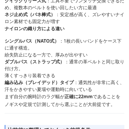
クイックリリース式
：工具不要でワンタッチ交換できるた
め、複数本のベルトを使い回したい方に最適
ネジ止め式（バネ棒式）
：安定感が高く、ズレやすいナイ
ロン素材でも固定力が増す
ナイロンの織り方による違い
シングルパス（NATO式）
：1枚の長いバンドをケース下
に通す構造。
紛失防止になる一方で、厚みが出やすい
ダブルパス（ストラップ式）
：通常の革ベルトと同じ取り
付け方。
薄くすっきり装着できる
編み込み（ブレイデッド）タイプ
：通気性が非常に高く、
汗をかきやすい夏場や運動時に向いている
まず自分の腕時計のラグ幅が
正確に22mm
であることを
ノギスや定規で計測してから選ぶことが大前提です。